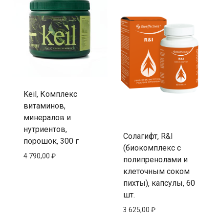
Keil, Комплекс
витаминов,
минералов и
нутриентов,
Солагифт, R&I
порошок, 300 г
(биокомплекс с
4 790,00
₽
полипренолами и
клеточным соком
пихты), капсулы, 60
шт.
3 625,00
₽