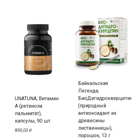
Байкальская
Легенда,
БиоДигидрокверцетин
UNATUNA, Витамин
(природный
А (ретинола
антиоксидант из
пальмитат),
древесины
капсулы, 90 шт.
лиственницы),
890,00
₽
порошок, 13 г