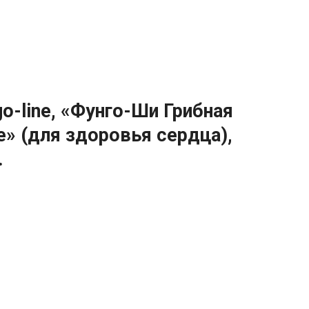
go-line, «Фунго-Ши Грибная
» (для здоровья сердца),
.