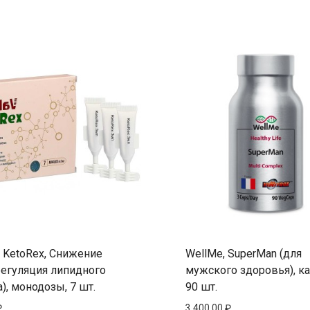
v, KetoRex, Снижение
WellMe, SuperMan (для
регуляция липидного
мужского здоровья), к
), монодозы, 7 шт.
90 шт.
₽
3 400,00
₽