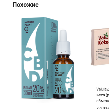
Похожие
Valula
веса (
обмена
752,00