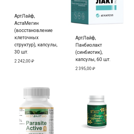
АртЛайф,
АстаМегин
(восстановление
клеточных
АртЛайф,
структур), капсулы,
Панбиолакт
30 шт.
(синбиотик),
капсулы, 60 шт.
2 242,00
₽
2 395,00
₽