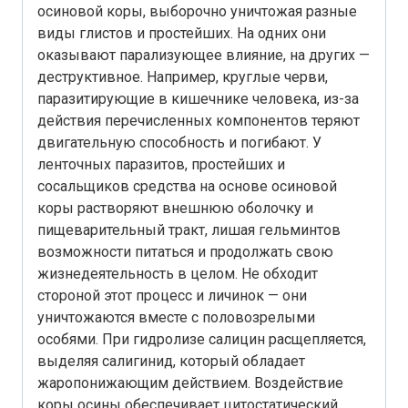
осиновой коры, выборочно уничтожая разные
виды глистов и простейших. На одних они
оказывают парализующее влияние, на других —
деструктивное. Например, круглые черви,
паразитирующие в кишечнике человека, из-за
действия перечисленных компонентов теряют
двигательную способность и погибают. У
ленточных паразитов, простейших и
сосальщиков средства на основе осиновой
коры растворяют внешнюю оболочку и
пищеварительный тракт, лишая гельминтов
возможности питаться и продолжать свою
жизнедеятельность в целом. Не обходит
стороной этот процесс и личинок — они
уничтожаются вместе с половозрелыми
особями. При гидролизе салицин расщепляется,
выделяя салигинид, который обладает
жаропонижающим действием. Воздействие
коры осины обеспечивает цитостатический