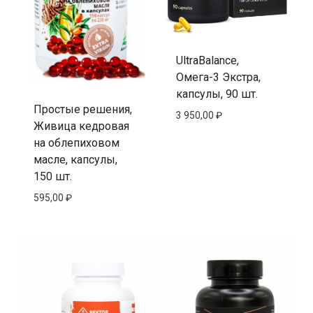
UltraBalance,
Омега-3 Экстра,
капсулы, 90 шт.
Простые решения,
3 950,00
₽
Живица кедровая
на облепиховом
масле, капсулы,
150 шт.
595,00
₽