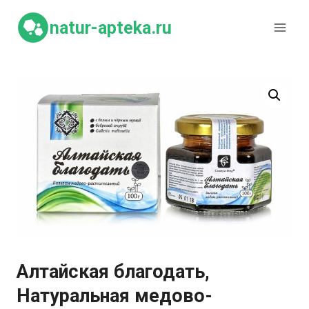
Перейти
к
natur-apteka.ru
содержимому
Алтайская благодать,
Натуральная медово-