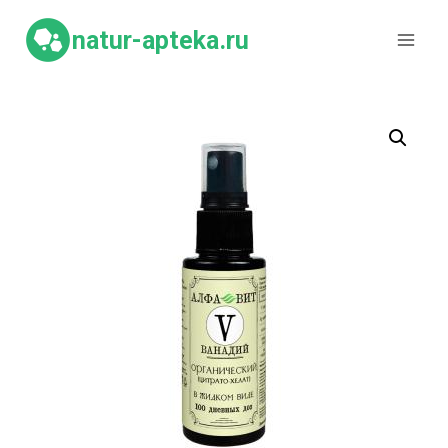
Перейти
к
natur-apteka.ru
содержимому