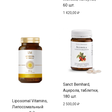
60 шт.
1 420,00
₽
Sanct Bernhard,
Ацерола, таблетки,
180 шт.
Liposomal Vitamins,
2 500,00
₽
Липосомальный