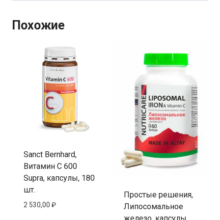
Похожие
Sanct Bernhard,
Витамин C 600
Supra, капсулы, 180
шт.
Простые решения,
2 530,00
₽
Липосомальное
железо, капсулы,