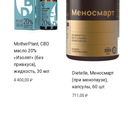
MotherPlant, CBD
масло 20%
«Изолят» (без
привкуса),
жидкость, 30 мл
Dietelle, Меносмарт
(при менопаузе),
4 400,00
₽
капсулы, 60 шт.
711,00
₽