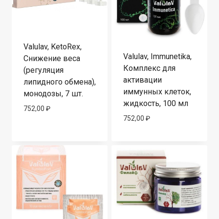
Valulav, KetoRex,
Valulav, Immunetika,
Снижение веса
Комплекс для
(регуляция
активации
липидного обмена),
иммунных клеток,
монодозы, 7 шт.
жидкость, 100 мл
752,00
₽
752,00
₽