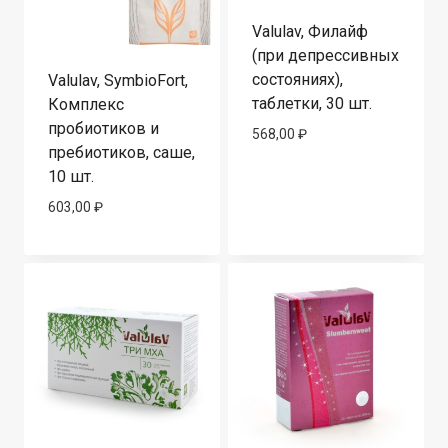
Valulav, Филайф
(при депрессивных
состояниях),
Valulav, SymbioFort,
таблетки, 30 шт.
Комплекс
пробиотиков и
568,00
₽
пребиотиков, саше,
10 шт.
603,00
₽