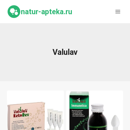
Перейти
к
natur-apteka.ru
содержимому
Valulav