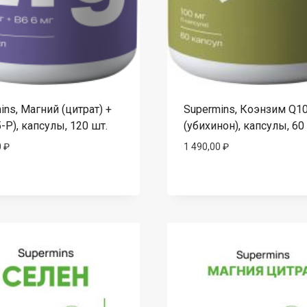
ins, Магний (цитрат) +
Supermins, Коэнзим Q1
-P), капсулы, 120 шт.
(убихинон), капсулы, 60
0
₽
1 490,00
₽