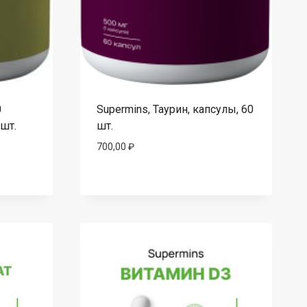
0
Supermins, Таурин, капсулы, 60
 шт.
шт.
700,00
₽