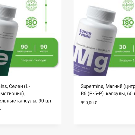
ins, Селен (L-
Supermins, Магний (цитр
метионин),
B6 (P-5-P), капсулы, 60 
ельные капсулы, 90 шт.
990,00
₽
₽