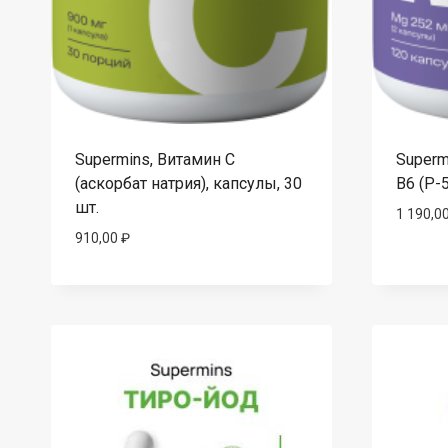
Supermins, Витамин C
Superm
(аскорбат натрия), капсулы, 30
B6 (P-5
шт.
1 190,0
910,00
₽