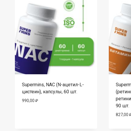
Supermins, NAC (N-ацетил-L-
Superm
цистеин), капсулы, 60 шт.
(ретин
ретини
990,00
₽
90 шт.
827,00