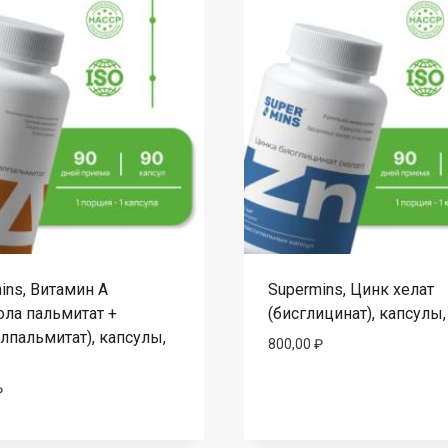
ins, Витамин A
Supermins, Цинк хелат
ола пальмитат +
(бисглицинат), капсулы,
лпальмитат), капсулы,
800,00
₽
₽