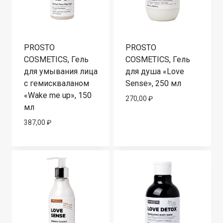
PROSTO
PROSTO
COSMETICS, Гель
COSMETICS, Гель
для умывания лица
для душа «Love
с гемискваланом
Sense», 250 мл
«Wake me up», 150
270,00
₽
мл
387,00
₽