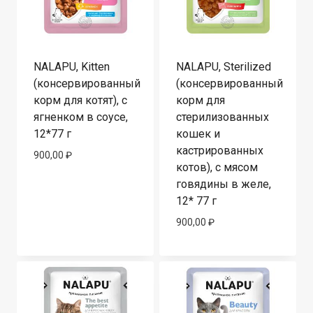
NALAPU, Kitten
NALAPU, Sterilized
(консервированный
(консервированный
корм для котят), с
корм для
ягненком в соусе,
стерилизованных
12*77 г
кошек и
кастрированных
900,00
₽
котов), с мясом
говядины в желе,
12* 77 г
900,00
₽