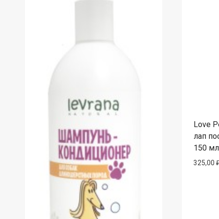
Love P
лап по
150 мл
325,00