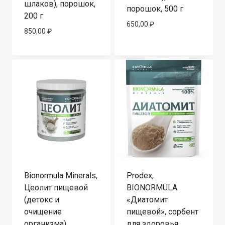
шлаков), порошок,
порошок, 500 г
200 г
650,00
₽
850,00
₽
Bionormula Minerals,
Prodex,
Цеолит пищевой
BIONORMULA
(детокс и
«Диатомит
очищение
пищевой», сорбент
организма),
для здоровья