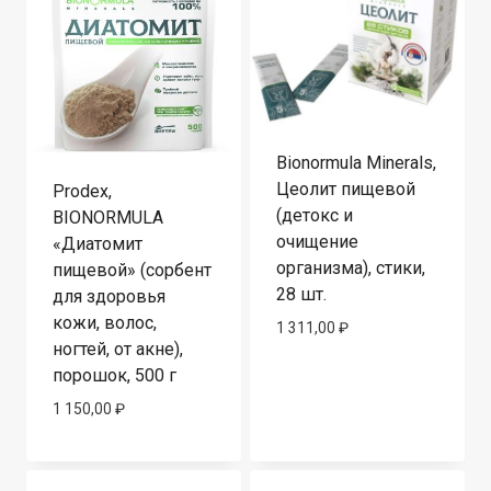
Bionormula Minerals,
Цеолит пищевой
Prodex,
(детокс и
BIONORMULA
очищение
«Диатомит
организма), стики,
пищевой» (сорбент
28 шт.
для здоровья
кожи, волос,
1 311,00
₽
ногтей, от акне),
порошок, 500 г
1 150,00
₽