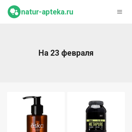
Перейти
к
natur-apteka.ru
содержимому
На 23 февраля