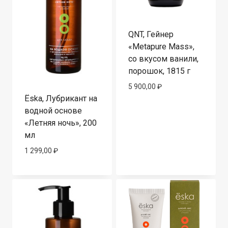
QNT, Гейнер
«Metapure Mass»,
со вкусом ванили,
порошок, 1815 г
5 900,00
₽
Ёska, Лубрикант на
водной основе
«Летняя ночь», 200
мл
1 299,00
₽