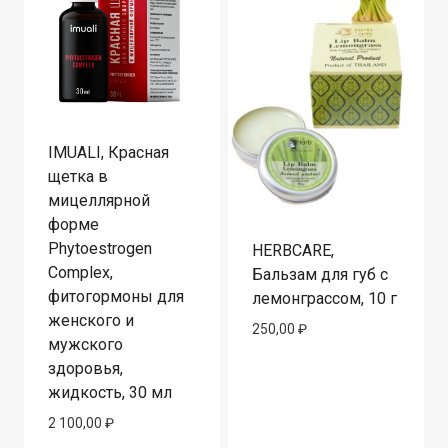
IMUALI, Красная
щетка в
мицеллярной
форме
Phytoestrogen
HERBCARE,
Complex,
Бальзам для губ с
фитогормоны для
лемонграссом, 10 г
женского и
250,00
₽
мужского
здоровья,
жидкость, 30 мл
2 100,00
₽