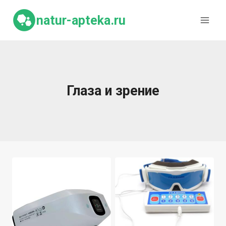
Перейти
к
natur-apteka.ru
содержимому
Глаза и зрение