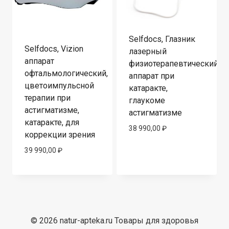
Selfdocs, Глазник
Selfdocs, Vizion
лазерный
аппарат
физиотерапевтический
офтальмологический,
аппарат при
цветоимпульсной
катаракте,
терапии при
глаукоме
астигматизме,
астигматизме
катаракте, для
38 990,00
₽
коррекции зрения
39 990,00
₽
© 2026 natur-apteka.ru Товары для здоровья