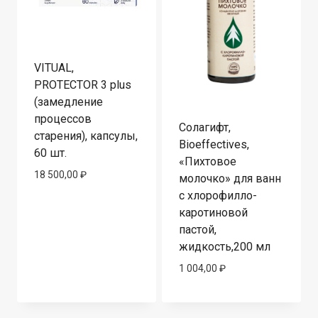
VITUAL,
PROTECTOR 3 plus
(замедление
процессов
Солагифт,
старения), капсулы,
Bioeffectives,
60 шт.
«Пихтовое
18 500,00
₽
молочко» для ванн
с хлорофилло-
каротиновой
пастой,
жидкость,200 мл
1 004,00
₽