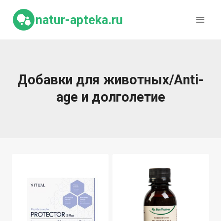
Перейти
к
natur-apteka.ru
содержимому
Добавки для животных/Anti-
age и долголетие